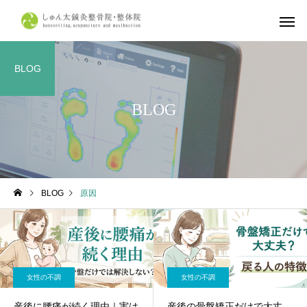
BLOG
BLOG
しゅん太式整体
筋肉・筋膜
体の症状について
不調改善
産前・産後整体
鍼灸施
BLOG
原因
京都市で整体ならしゅん太
学生リカバリー整体｜
鍼灸整骨院・整体院へ
合・合宿・遠征後の疲
復とコンディショニン
ら、しゅん太鍼灸整骨
女性の不調
女性の不調
整体院へ
産後に腰痛が続く理由｜実は
産後の骨盤矯正だけで大丈