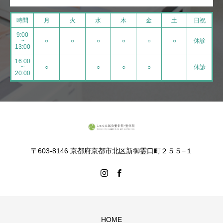
時間
月
火
水
木
金
土
日祝
9:00
~
○
○
○
○
○
○
休診
13:00
16:00
~
○
○
○
○
休診
20:00
〒603-8146 京都府京都市北区新御霊口町２５５−１
HOME