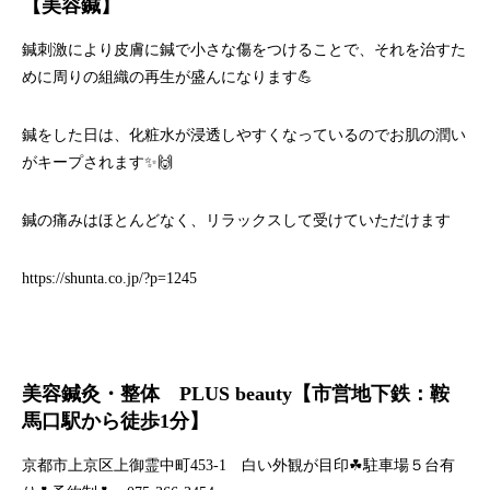
【美容鍼】
鍼刺激により皮膚に鍼で小さな傷をつけることで、それを治すた
めに周りの組織の再生が盛んになります💪
鍼をした日は、化粧水が浸透しやすくなっているのでお肌の潤い
がキープされます✨🙌
鍼の痛みはほとんどなく、リラックスして受けていただけます
https://shunta.co.jp/?p=1245
美容鍼灸・整体 PLUS beauty【市営地下鉄：鞍
馬口駅から徒歩1分】
京都市上京区上御霊中町453-1 白い外観が目印☘駐車場５台有