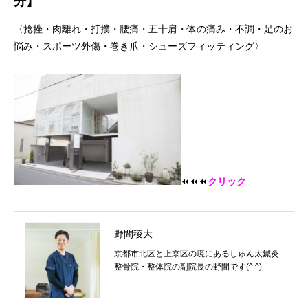
分】
〈捻挫・肉離れ・打撲・腰痛・五十肩・体の痛み・不調・足のお
悩み・スポーツ外傷・巻き爪・シューズフィッティング〉
⏪⏪⏪
クリック
野間稜大
京都市北区と上京区の境にあるしゅん太鍼灸
整骨院・整体院の副院長の野間です(^ ^)