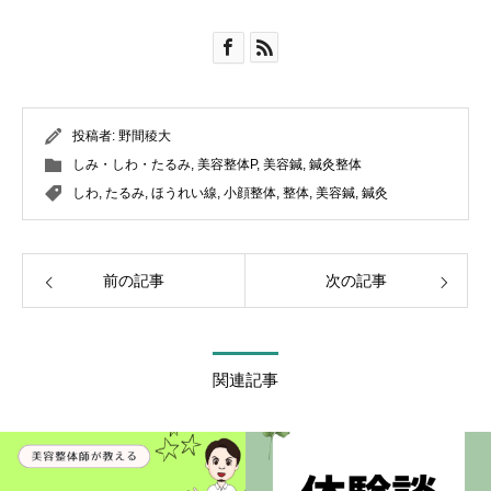
投稿者:
野間稜大
しみ・しわ・たるみ
,
美容整体P
,
美容鍼
,
鍼灸整体
しわ
,
たるみ
,
ほうれい線
,
小顔整体
,
整体
,
美容鍼
,
鍼灸
前の記事
次の記事
関連記事