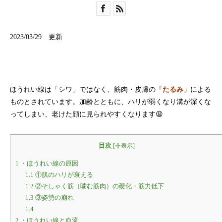
2023/03/29 更新
ほうれい線は「シワ」ではなく、筋肉・皮膚の
「たるみ」
による
ものとされています。加齢とともに、ハリが弱くなり溝が深くな
ってしまい、老けた顔に見られやすくなります😩
目次
[
非表示
]
1
・ほうれい線の原因
1.1
①肌のハリが衰える
1.2
②そしゃく筋（噛む筋肉）の硬化・筋力低下
1.3
③姿勢の崩れ
1.4
2
・ほうれい線と血流