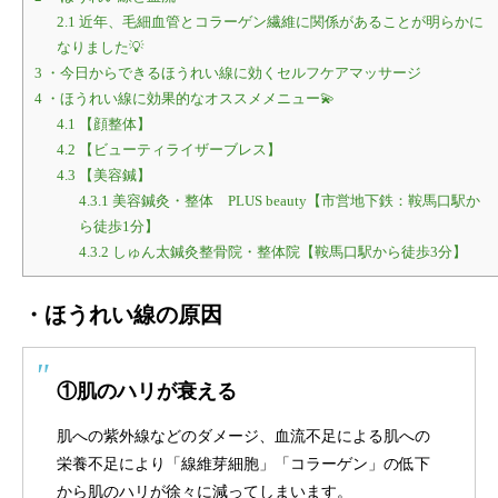
2.1
近年、毛細血管とコラーゲン繊維に関係があることが明らかに
なりました💡
3
・今日からできるほうれい線に効くセルフケアマッサージ
4
・ほうれい線に効果的なオススメメニュー💫
4.1
【顔整体】
4.2
【ビューティライザーブレス】
4.3
【美容鍼】
4.3.1
美容鍼灸・整体 PLUS beauty【市営地下鉄：鞍馬口駅か
ら徒歩1分】
4.3.2
しゅん太鍼灸整骨院・整体院【鞍馬口駅から徒歩3分】
・ほうれい線の原因
①肌のハリが衰える
肌への紫外線などのダメージ、血流不足による肌への
栄養不足により「線維芽細胞」「コラーゲン」の低下
から肌のハリが徐々に減ってしまいます。