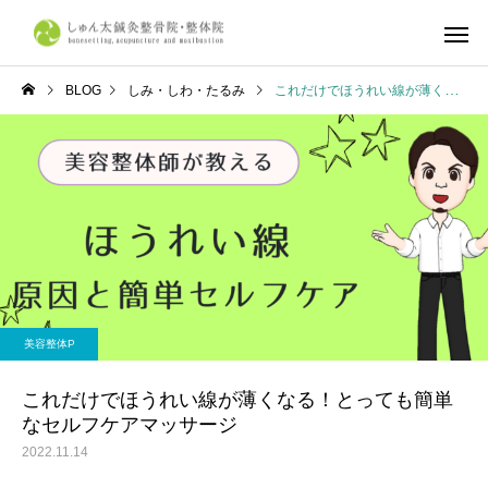
BLOG
しみ・しわ・たるみ
これだけでほうれい線が薄くなる！とっても簡単なセルフケアマッサージ
しゅん太式整体
筋肉・筋膜
体の症状について
不調改善
産前・産後整体
鍼灸施
京都市で整体ならしゅん太
学生リカバリー整体｜
美容整体P
鍼灸整骨院・整体院へ
合・合宿・遠征後の疲
復とコンディショニン
これだけでほうれい線が薄くなる！とっても簡単
なセルフケアマッサージ
ら、しゅん太鍼灸整骨
2022.11.14
整体院へ