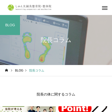
BLOG
院長コラム
しゅん太式整体
筋肉・筋膜
体の症状について
不調改善
産前・産後整体
鍼灸施
BLOG
院長コラム
京都市で整体ならしゅん太
学生リカバリー整体｜
鍼灸整骨院・整体院へ
合・合宿・遠征後の疲
復とコンディショニン
院長の体に関するコラム
ら、しゅん太鍼灸整骨
整体院へ