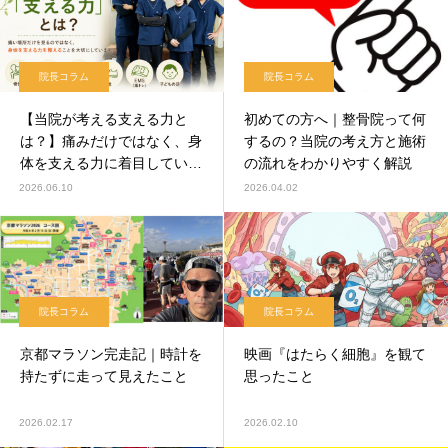
院長コラム
院長コラム
【当院が考える支える力と
初めての方へ｜整骨院って何
は？】痛みだけではなく、身
するの？当院の考え方と施術
体を支える力に着目していま
の流れをわかりやすく解説
す
2026.06.10
2026.04.02
院長コラム
院長コラム
京都マラソン完走記｜時計を
映画『はたらく細胞』を観て
持たずに走って見えたこと
思ったこと
2026.02.17
2026.02.10