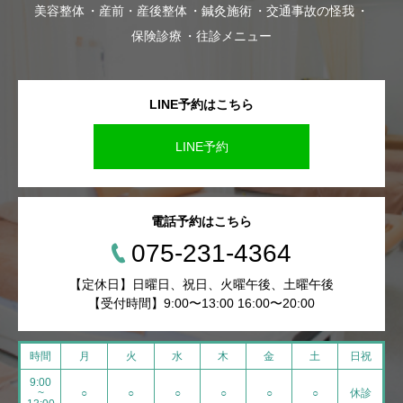
美容整体
産前・産後整体
鍼灸施術
交通事故の怪我
保険診療
往診メニュー
LINE予約はこちら
LINE予約
電話予約はこちら
075-231-4364
【定休日】日曜日、祝日、火曜午後、土曜午後
【受付時間】9:00〜13:00 16:00〜20:00
時間
月
火
水
木
金
土
日祝
9:00
~
○
○
○
○
○
○
休診