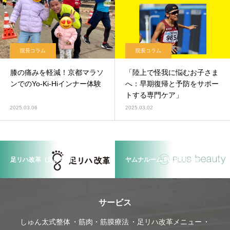
院長コラム
院長コラム
膝の痛みを軽減！京都マラソ
「陸上で怪我に悩むお子さま
ンでのYo-Ki-Hiインナー体験
へ：早期復帰と予防をサポー
トする専門ケア」
2025.03.06
2025.03.02
足リハ改革（足の専門）
ヤムナルーム PLUSbeauty
サービス
しゅん太式整体
筋肉・筋膜療法
足リハ改革メニュー