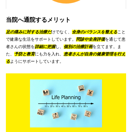
当院へ通院するメリット
足の痛みに対する治療
だ
けでなく、
全身のバランスを整える
こと
で健康な生活をサポートしています。
問診や全身評価
を通じて患
者さんの状態を
詳細に把握
し、
個別の治療計画
を立てます。ま
た、
予防と教育
にも力を入れ、
患者さんが自身の健康管理を行え
る
ようにサポートしています。