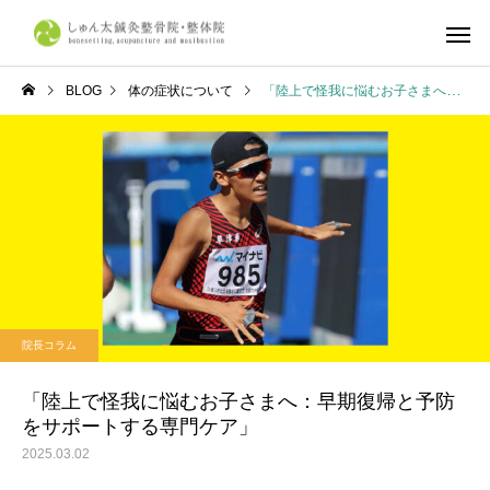
BLOG
体の症状について
「陸上で怪我に悩むお子さまへ：早期復帰と予防をサポートする専門ケア」
しゅん太式整体
筋肉・筋膜
体の症状について
不調改善
産前・産後整体
鍼灸施
京都市で整体ならしゅん太
学生リカバリー整体｜
院長コラム
鍼灸整骨院・整体院へ
合・合宿・遠征後の疲
復とコンディショニン
「陸上で怪我に悩むお子さまへ：早期復帰と予防
をサポートする専門ケア」
ら、しゅん太鍼灸整骨
2025.03.02
整体院へ