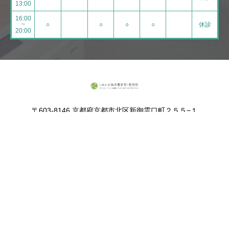
13:00
16:00
~
○
○
○
○
休診
20:00
〒603-8146 京都府京都市北区新御霊口町２５５−１
LINE予約はコチラ
電話お問い合わせ
HOME
当院について
スタッフ紹介