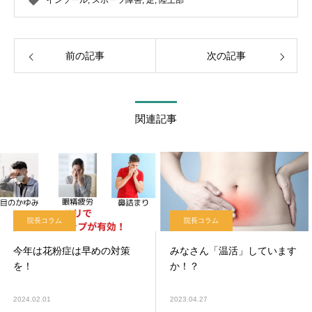
インソール
,
スポーツ障害
,
足
,
陸上部
前の記事
次の記事
関連記事
院長コラム
院長コラム
今年は花粉症は早めの対策
みなさん「温活」しています
を！
か！？
2024.02.01
2023.04.27