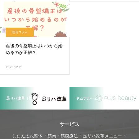
院長コラム
産後の骨盤矯正はいつから始
めるのが正解？
2025.12.25
足リハ改革（足の専門）
ヤムナルーム PLUSbeauty
サービス
しゅん太式整体
筋肉・筋膜療法
足リハ改革メニュー