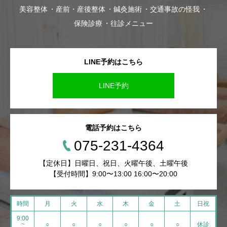
美容整体
産前・産後整体
鍼灸施術
交通事故の怪我
保険診療
往診メニュー
LINE予約はこちら
LINE予約
電話予約はこちら
075-231-4364
【定休日】日曜日、祝日、火曜午後、土曜午後
【受付時間】9:00〜13:00 16:00〜20:00
時間
月
火
水
木
金
土
日祝
9:00
~
○
○
○
○
○
○
休診