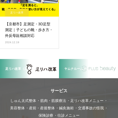
足リハ改革
【京都市】足測定・3D足型
測定｜子どもの靴・歩き方・
外反母趾相談対応
2024.12.19
足リハ改革（足の専門）
ヤムナルーム PLUSbeauty
サービス
しゅん太式整体
筋肉・筋膜療法
足リハ改革メニュー
美容整体
産前・産後整体
鍼灸施術
交通事故の怪我
保険診療
往診メニュー