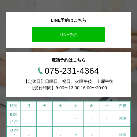
LINE予約はこちら
LINE予約
電話予約はこちら
075-231-4364
【定休日】日曜日、祝日、火曜午後、土曜午後
【受付時間】9:00〜13:00 16:00〜20:00
時間
月
火
水
木
金
土
日祝
9:00
~
○
○
○
○
○
○
休診
13:00
16:00
~
○
○
○
○
休診