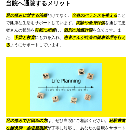
当院へ通院するメリット
足の痛みに対する治療
だけでなく、
全身のバランスを整える
こと
で健康な生活をサポートしています。
問診や全身評価
を通じて患
者さんの状態を
詳細に把握
し、
個別の治療計画
を立てます。ま
た、
予防と教育
にも力を入れ、
患者さんが自身の健康管理を行え
る
ようにサポートしています。
足の痛みでお悩みの方
は、ぜひ当院にご相談ください。
経験豊富
な鍼灸師・柔道整復師
が丁寧に対応し、あなたの健康をサポート