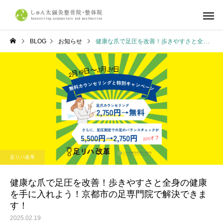
BLOG
お知らせ
健康な爪で足圧を改善！歩きやすさと全身の健康を手に入れよう！京都市の足専門院で解決できます！
しゅん太式整体
筋肉・筋膜
体の症状について
不調改善
産前・産後整体
鍼灸施
京都市で整体ならしゅん太
学生リカバリー整体｜
足リハ改革
鍼灸整骨院・整体院へ
合・合宿・遠征後の疲
復とコンディショニン
健康な爪で足圧を改善！歩きやすさと全身の健康
を手に入れよう！京都市の足専門院で解決できま
ら、しゅん太鍼灸整骨
す！
整体院へ
2025.02.19