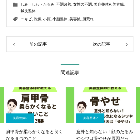
しみ・しわ・たるみ
,
不調改善
,
女性の不調
,
美容整体P
,
美容鍼
,
鍼灸整体
ニキビ
,
乾燥
,
小顔
,
小顔整体
,
美容鍼
,
肌荒れ
前の記事
次の記事
関連記事
美容整体P
美容整体P
肩甲骨が柔らかくなると良く
意外と知らない！顔のたるみ
なる６つのこと
やシワは骨やせが原因だっ