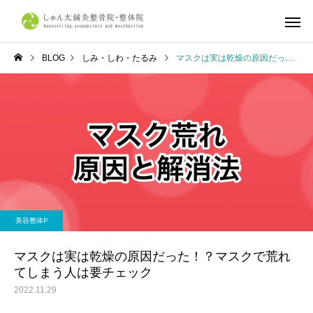
BLOG
しみ・しわ・たるみ
マスクは実は乾燥の原因だった！？マスクで荒れてしまう人は要チェック
しゅん太式整体
筋肉・筋膜
体の症状について
不調改善
産前・産後整体
鍼灸施
京都市で整体ならしゅん太
学生リカバリー整体｜
美容整体P
鍼灸整骨院・整体院へ
合・合宿・遠征後の疲
復とコンディショニン
マスクは実は乾燥の原因だった！？マスクで荒れ
てしまう人は要チェック
ら、しゅん太鍼灸整骨
2022.11.29
整体院へ