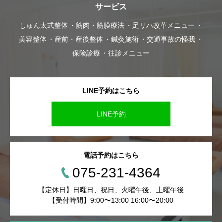
サービス
しゅん太式整体
筋肉・筋膜療法
足リハ改革メニュー
美容整体
産前・産後整体
鍼灸施術
交通事故の怪我
保険診療
往診メニュー
LINE予約はこちら
LINE予約
電話予約はこちら
075-231-4364
【定休日】日曜日、祝日、火曜午後、土曜午後
【受付時間】9:00〜13:00 16:00〜20:00