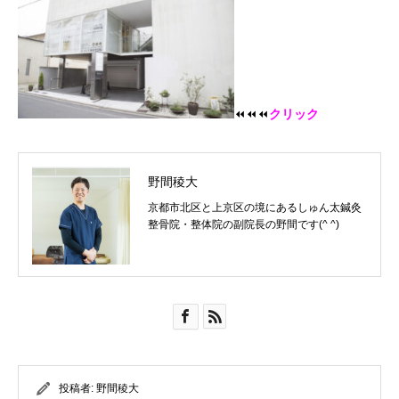
⏪⏪⏪
クリック
野間稜大
京都市北区と上京区の境にあるしゅん太鍼灸
整骨院・整体院の副院長の野間です(^ ^)
投稿者:
野間稜大