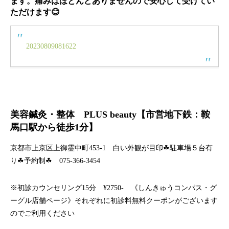
ます。
痛みはほとんどありません
ので安心して受けてい
ただけます😊
20230809081622
美容鍼灸・整体 PLUS beauty【市営地下鉄：鞍
馬口駅から徒歩1分】
京都市上京区上御霊中町453-1 白い外観が目印☘駐車場５台有
り☘予約制☘ 075-366-3454
※初診カウンセリング15分 ¥2750- 《しんきゅうコンパス・グ
ーグル店舗ページ》それぞれに初診料無料クーポンがございます
のでご利用ください