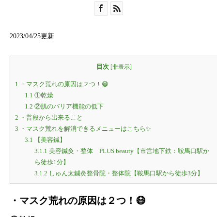
2023/04/25更新
目次
[
非表示
]
1
・マスク荒れの原因は２つ！😷
1.1
①乾燥
1.2
②肌のバリア機能の低下
2
・普段から出来ること
3
・マスク荒れを解消できるメニューはこちら✨
3.1
【美容鍼】
3.1.1
美容鍼灸・整体 PLUS beauty【市営地下鉄：鞍馬口駅か
ら徒歩1分】
3.1.2
しゅん太鍼灸整骨院・整体院【鞍馬口駅から徒歩3分】
・マスク荒れの原因は２つ！😷