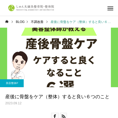
BLOG
不調改善
産後に骨盤をケア（整体）すると良い６つのこと
しゅん太式整体
筋肉・筋膜
体の症状について
不調改善
産前・産後整体
鍼灸施
京都市で整体ならしゅん太
学生リカバリー整体｜
美容整体P
鍼灸整骨院・整体院へ
合・合宿・遠征後の疲
復とコンディショニン
産後に骨盤をケア（整体）すると良い６つのこと
ら、しゅん太鍼灸整骨
2023.09.12
整体院へ