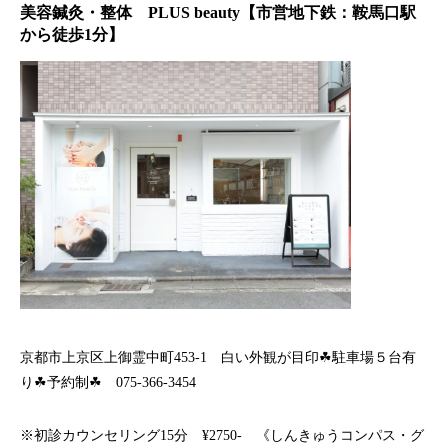
美容鍼灸・整体 PLUS beauty【市営地下鉄：鞍馬口駅
から徒歩1分】
京都市上京区上御霊中町453-1 白い外観が目印☘駐車場５台有
り☘予約制☘ 075-366-3454
※初診カウンセリング15分 ¥2750- 《しんきゅうコンパス・グ