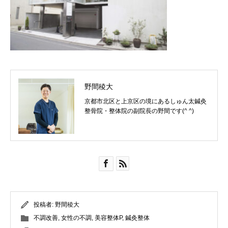
野間稜大
京都市北区と上京区の境にあるしゅん太鍼灸
整骨院・整体院の副院長の野間です(^ ^)
投稿者:
野間稜大
不調改善
,
女性の不調
,
美容整体P
,
鍼灸整体