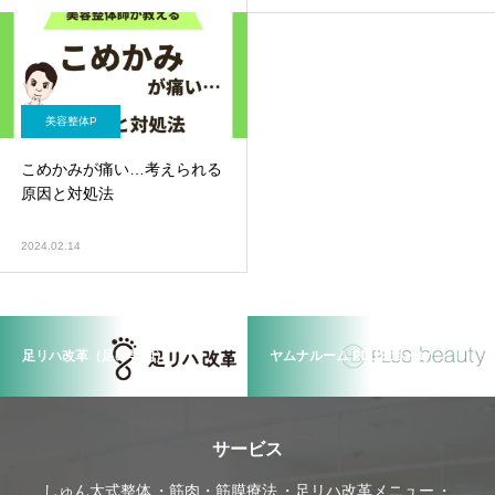
美容整体P
こめかみが痛い…考えられる
原因と対処法
2024.02.14
足リハ改革（足の専門）
ヤムナルーム PLUSbeauty
サービス
しゅん太式整体
筋肉・筋膜療法
足リハ改革メニュー