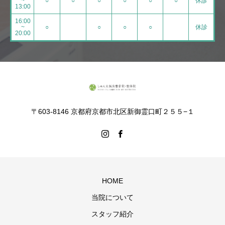
~
○
○
○
○
○
○
休診
13:00
16:00
~
○
○
○
○
休診
20:00
〒603-8146 京都府京都市北区新御霊口町２５５−１
HOME
当院について
スタッフ紹介