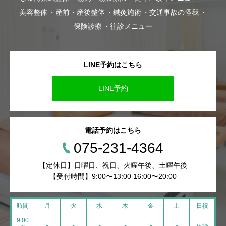
美容整体
産前・産後整体
鍼灸施術
交通事故の怪我
保険診療
往診メニュー
LINE予約はこちら
LINE予約
電話予約はこちら
075-231-4364
【定休日】日曜日、祝日、火曜午後、土曜午後
【受付時間】9:00〜13:00 16:00〜20:00
時間
月
火
水
木
金
土
日祝
9:00