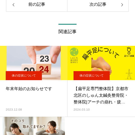
前の記事
次の記事
関連記事
体の症状について
体の症状について
年末年始のお知らせです
【扁平足専門整体院】京都市
北区のしゅん太鍼灸整骨院・
整体院|アーチの崩れ・疲れ
やすさを根本改善
2023.12.08
2024.03.10