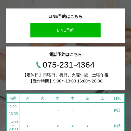
LINE予約はこちら
LINE予約
電話予約はこちら
075-231-4364
【定休日】日曜日、祝日、火曜午後、土曜午後
【受付時間】9:00〜13:00 16:00〜20:00
時間
月
火
水
木
金
土
日祝
9:00
~
○
○
○
○
○
○
休診
13:00
16:00
~
○
○
○
○
休診
20:00