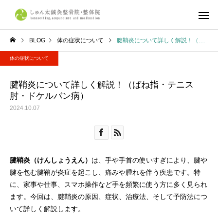
BLOG
体の症状について
腱鞘炎について詳しく解説！（ばね指・テニス肘・ドケルバン病）
体の症状について
しゅん太式整体
筋肉・筋膜
腱鞘炎について詳しく解説！（ばね指・テニス
肘・ドケルバン病）
2024.10.07
体の症状について
不調改善
産前・産後整体
鍼灸施
京都市で整体ならしゅん太
学生リカバリー整体｜
腱鞘炎（けんしょうえん）
は、手や手首の使いすぎにより、腱や
鍼灸整骨院・整体院へ
合・合宿・遠征後の疲
腱を包む腱鞘が炎症を起こし、痛みや腫れを伴う疾患です。特
復とコンディショニン
に、家事や仕事、スマホ操作など手を頻繁に使う方に多く見られ
ら、しゅん太鍼灸整骨
ます。今回は、腱鞘炎の原因、症状、治療法、そして予防法につ
整体院へ
いて詳しく解説します。