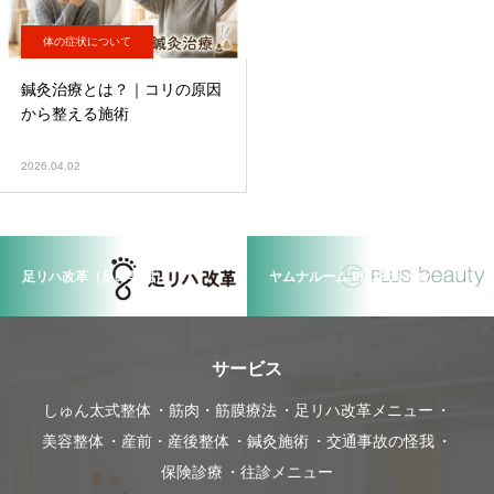
体の症状について
鍼灸治療とは？｜コリの原因
から整える施術
2026.04.02
足リハ改革（足の専門）
ヤムナルーム PLUSbeauty
サービス
しゅん太式整体
筋肉・筋膜療法
足リハ改革メニュー
美容整体
産前・産後整体
鍼灸施術
交通事故の怪我
保険診療
往診メニュー