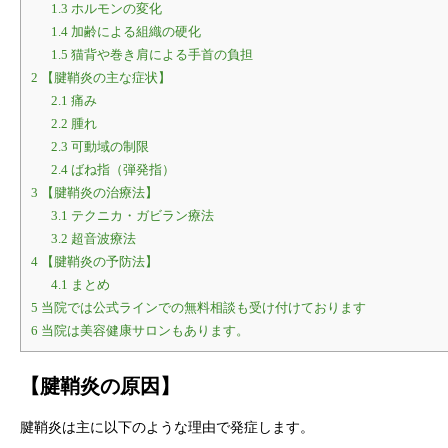
1.3
ホルモンの変化
1.4
加齢による組織の硬化
1.5
猫背や巻き肩による手首の負担
2
【腱鞘炎の主な症状】
2.1
痛み
2.2
腫れ
2.3
可動域の制限
2.4
ばね指（弾発指）
3
【腱鞘炎の治療法】
3.1
テクニカ・ガビラン療法
3.2
超音波療法
4
【腱鞘炎の予防法】
4.1
まとめ
5
当院では公式ラインでの無料相談も受け付けております
6
当院は美容健康サロンもあります。
【
腱鞘炎の原因】
腱鞘炎は主に以下のような理由で発症します。