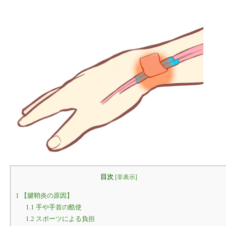
目次
[
非表示
]
1
【腱鞘炎の原因】
1.1
手や手首の酷使
1.2
スポーツによる負担