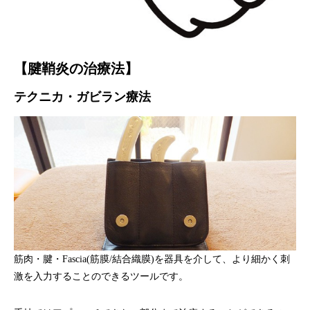
【
腱鞘炎の治療法
】
テクニカ・ガビラン療法
筋肉・腱・Fascia(筋膜/結合織膜)を器具を介して、より細かく刺
激を入力することのできるツールです。