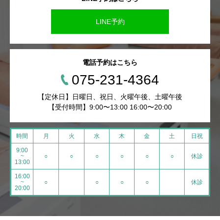
LINE予約
電話予約はこちら
075-231-4364
【定休日】日曜日、祝日、火曜午後、土曜午後
【受付時間】9:00〜13:00 16:00〜20:00
時間
月
火
水
木
金
土
日祝
9:00
~
○
○
○
○
○
○
休診
13:00
16:00
~
○
○
○
○
休診
20:00