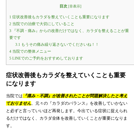
目次
[
非表示
]
1
症状改善後もカラダを整えていくことも重要になります
2
当院での治療で大切にしていること
3
『不調・痛み』からの改善だけではなく、カラダを整えることが重
要です
3.1
もうその痛み繰り返さないでくださいね！！
4
当院での整体メニュー
5
LINEでのご予約をおすすめしております
症状改善後もカラダを整えていくことも重要
になります
『痛み・不調』が改善されたことが問題解決
当院では
したと考え
ておりません
。元々の『カラダのバランス』を改善していかない
と必ずと言っていいほど再発します。今出ている症状に捉えられ
るだけではなく、カラダ全体を改善していくことが重要になりま
す。