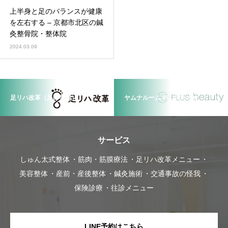
上半身と足のバランスが健康
を左右する – 京都市北区の鍼
灸整骨院・整体院
2024.03.09
足リハ改革（足の専門）
ヤムナルーム PLUSbeauty
サービス
しゅん太式整体
筋肉・筋膜療法
足リハ改革メニュー
美容整体
産前・産後整体
鍼灸施術
交通事故の怪我
保険診療
往診メニュー
LINE予約はこちら