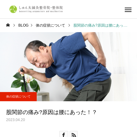
BLOG
体の症状について
股関節の痛み?原因は腰にあった！？
しゅん太式整体
筋肉・筋膜
体の症状について
不調改善
産前・産後整体
鍼灸施
京都市で整体ならしゅん太
学生リカバリー整体｜
体の症状について
鍼灸整骨院・整体院へ
合・合宿・遠征後の疲
復とコンディショニン
股関節の痛み?原因は腰にあった！？
ら、しゅん太鍼灸整骨
2023.04.20
整体院へ