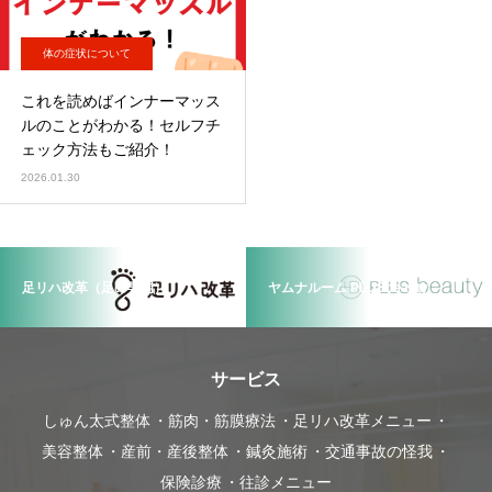
体の症状について
これを読めばインナーマッス
ルのことがわかる！セルフチ
ェック方法もご紹介！
2026.01.30
足リハ改革（足の専門）
ヤムナルーム PLUSbeauty
サービス
しゅん太式整体
筋肉・筋膜療法
足リハ改革メニュー
美容整体
産前・産後整体
鍼灸施術
交通事故の怪我
保険診療
往診メニュー