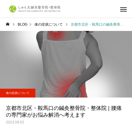
BLOG
体の症状について
京都市北区・鞍馬口の鍼灸整骨院・整体院 | 腰痛の専門家がお悩み解消へ考えます
しゅん太式整体
筋肉・筋膜
体の症状について
不調改善
産前・産後整体
鍼灸施
京都市で整体ならしゅん太
学生リカバリー整体｜
体の症状について
鍼灸整骨院・整体院へ
合・合宿・遠征後の疲
復とコンディショニン
京都市北区・鞍馬口の鍼灸整骨院・整体院 | 腰痛
の専門家がお悩み解消へ考えます
ら、しゅん太鍼灸整骨
2023.09.02
整体院へ