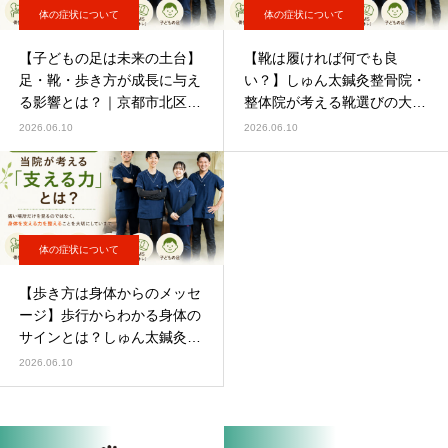
体の症状について
体の症状について
【子どもの足は未来の土台】
【靴は履ければ何でも良
足・靴・歩き方が成長に与え
い？】しゅん太鍼灸整骨院・
る影響とは？｜京都市北区・
整体院が考える靴選びの大切
上京区 しゅん太鍼灸整骨
さ
2026.06.10
2026.06.10
院・整体院
体の症状について
【歩き方は身体からのメッセ
ージ】歩行からわかる身体の
サインとは？しゅん太鍼灸整
骨院・整体院が考える「支え
2026.06.10
る力」