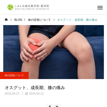
BLOG
体の症状について
オスグット、成長期、膝の痛み
しゅん太式整体
筋肉・筋膜
体の症状について
不調改善
産前・産後整体
鍼灸施
京都市で整体ならしゅん太
学生リカバリー整体｜
体の症状について
鍼灸整骨院・整体院へ
合・合宿・遠征後の疲
復とコンディショニン
オスグット、成長期、膝の痛み
ら、しゅん太鍼灸整骨
2023.04.27
2024.04.12
整体院へ