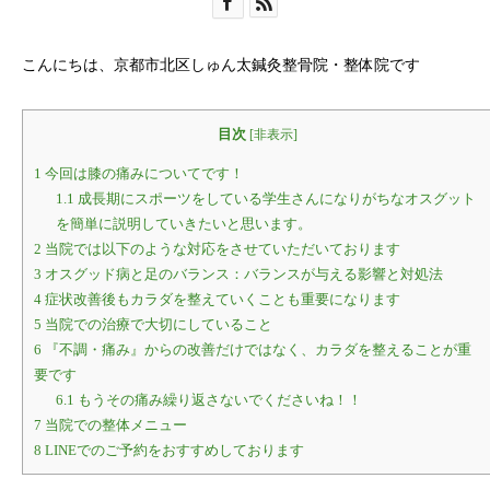
こんにちは、京都市北区しゅん太鍼灸整骨院・整体院です
目次
[
非表示
]
1
今回は膝の痛みについてです！
1.1
成長期にスポーツをしている学生さんになりがちなオスグット
を簡単に説明していきたいと思います。
2
当院では以下のような対応をさせていただいております
3
オスグッド病と足のバランス：バランスが与える影響と対処法
4
症状改善後もカラダを整えていくことも重要になります
5
当院での治療で大切にしていること
6
『不調・痛み』からの改善だけではなく、カラダを整えることが重
要です
6.1
もうその痛み繰り返さないでくださいね！！
7
当院での整体メニュー
8
LINEでのご予約をおすすめしております