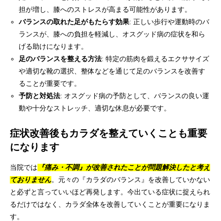
担が増し、膝へのストレスが高まる可能性があります。
バランスの取れた足がもたらす効果
: 正しい歩行や運動時のバ
ランスが、膝への負担を軽減し、オスグッド病の症状を和ら
げる助けになります。
足のバランスを整える方法
: 特定の筋肉を鍛えるエクササイズ
や適切な靴の選択、整体などを通じて足のバランスを改善す
ることが重要です。
予防と対処法
: オスグッド病の予防として、バランスの良い運
動や十分なストレッチ、適切な休息が必要です。
症状改善後もカラダを整えていくことも重要
になります
『痛み・不調』が改善されたことが問題解決
当院では
したと考え
ておりません
。元々の『カラダのバランス』を改善していかない
と必ずと言っていいほど再発します。今出ている症状に捉えられ
るだけではなく、カラダ全体を改善していくことが重要になりま
す。