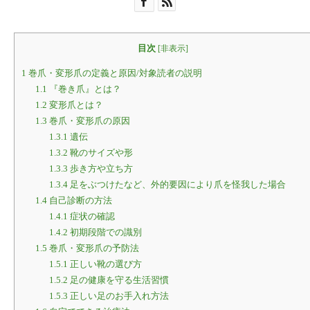
目次
[
非表示
]
1
巻爪・変形爪の定義と原因/対象読者の説明
1.1
『巻き爪』とは？
1.2
変形爪とは？
1.3
巻爪・変形爪の原因
1.3.1
遺伝
1.3.2
靴のサイズや形
1.3.3
歩き方や立ち方
1.3.4
足をぶつけたなど、外的要因により爪を怪我した場合
1.4
自己診断の方法
1.4.1
症状の確認
1.4.2
初期段階での識別
1.5
巻爪・変形爪の予防法
1.5.1
正しい靴の選び方
1.5.2
足の健康を守る生活習慣
1.5.3
正しい足のお手入れ方法