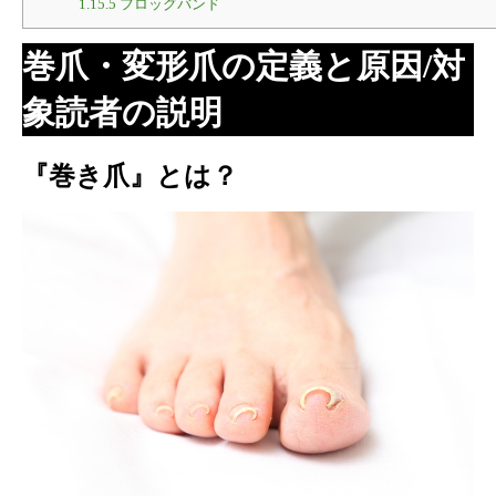
1.15.5
フロッグバンド
巻爪・変形爪の定義と原因/対
象読者の説明
『巻き爪』とは？