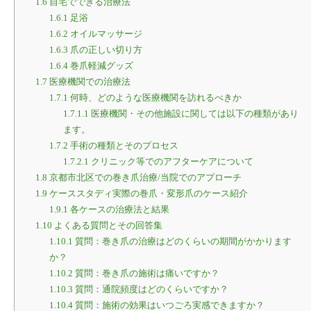
1.6
自宅でできる治療法
1.6.1
足浴
1.6.2
オイルマッサージ
1.6.3
爪の正しい切り方
1.6.4
巻爪軽減グッズ
1.7
医療機関での治療法
1.7.1
何時、どのような医療機関を訪れるべきか
1.7.1.1
医療機関・その他施設に関しては以下の種類があり
ます。
1.7.2
手術の種類とそのプロセス
1.7.2.1
クリニック等でのアフターケアについて
1.8
京都市北区での巻き爪治療/当院でのアプローチ
1.9
ケーススタディ実際の巻爪・変形爪のケース紹介
1.9.1
各ケースの治療法と結果
1.10
よくある質問とその回答集
1.10.1
質問：巻き爪の治療はどのくらいの期間がかかります
か？
1.10.2
質問：巻き爪の施術は痛いですか？
1.10.3
質問：通院頻度はどのくらいですか？
1.10.4
質問：施術の効果はいつごろ実感できますか？