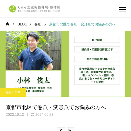
BLOG
巻爪
京都市北区で巻爪・変形爪でお悩みの方へ
しゅん太式整体
筋肉・筋膜
体の症状について
不調改善
産前・産後整体
鍼灸施
京都市で整体ならしゅん太
学生リカバリー整体｜
足リハ改革
鍼灸整骨院・整体院へ
合・合宿・遠征後の疲
復とコンディショニン
京都市北区で巻爪・変形爪でお悩みの方へ
ら、しゅん太鍼灸整骨
2023.10.13
2024.09.28
整体院へ