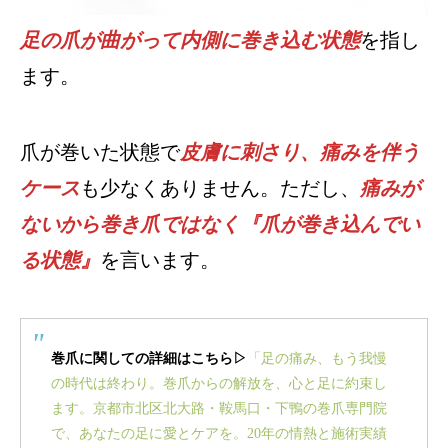
足の爪が曲がって内側に巻き込む状態
を指し
ます。
爪が巻いた状態で
皮膚に刺さり、痛みを伴う
ケース
も少なくありません。ただし、
痛みが
ないから巻き爪ではなく『爪が巻き込んでい
る状態』
を言います。
巻爪に関しての詳細はこちら▷
「足の痛み、もう我慢
の時代は終わり。巻爪からの解放を、心と足に約束し
ます。京都市北区北大路・鞍馬口・下鴨の巻爪専門院
で、あなたの足に愛とケアを。20年の情熱と施術実績