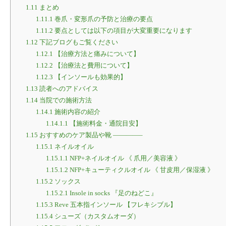
1.11
まとめ
1.11.1
巻爪・変形爪の予防と治療の要点
1.11.2
要点としては以下の項目が大変重要になります
1.12
下記ブログもご覧ください
1.12.1
【治療方法と痛みについて】
1.12.2
【治療法と費用について】
1.12.3
【インソールも効果的】
1.13
読者へのアドバイス
1.14
当院での施術方法
1.14.1
施術内容の紹介
1.14.1.1
【施術料金・通院目安】
1.15
おすすめのケア製品や靴 ————–
1.15.1
ネイルオイル
1.15.1.1
NFP+ネイルオイル 《 爪用／美容液 》
1.15.1.2
NFP+キューティクルオイル 《 甘皮用／保湿液 》
1.15.2
ソックス
1.15.2.1
Insole in socks 『足のねどこ』
1.15.3
Reve 五本指インソール 【フレキシブル】
1.15.4
シューズ（カスタムオーダ）