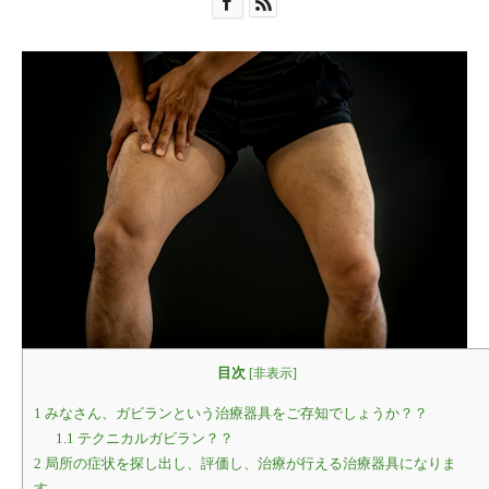
目次
[
非表示
]
1
みなさん、ガビランという治療器具をご存知でしょうか？？
1.1
テクニカルガビラン？？
2
局所の症状を探し出し、評価し、治療が行える治療器具になりま
す。