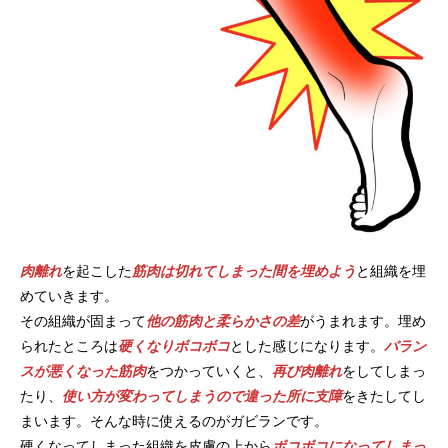
肉離れ
を起こした
筋肉は切れてしまった間を埋めよう
と組織を埋
めていきます。
その組織が固まって
他の筋肉と柔らかさの差
がうまれます。埋め
られたところは
硬くなりボコボコ
とした感じになります。
バラン
スが悪くなった筋肉
をつかっていくと、
再び肉離れ
をしてしまっ
たり、
使い方が変わってしまうので違った所に支障
をきたしてし
まいます。そんな時に使えるのがガビランです。
硬くなってしまった組織を皮膚の上から
ボコボコになってしまっ