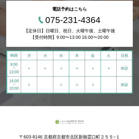
電話予約はこちら
075-231-4364
【定休日】日曜日、祝日、火曜午後、土曜午後
【受付時間】9:00〜13:00 16:00〜20:00
時間
月
火
水
木
金
土
日祝
9:00
~
○
○
○
○
○
○
休診
13:00
16:00
~
○
○
○
○
休診
20:00
〒603-8146 京都府京都市北区新御霊口町２５５−１