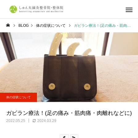
BLOG
体の症状について
ガビラン療法！(足の痛み・筋肉痛・肉離れなどに)
しゅん太式整体
筋肉・筋膜
体の症状について
不調改善
産前・産後整体
鍼灸施
京都市で整体ならしゅん太
学生リカバリー整体｜
体の症状について
鍼灸整骨院・整体院へ
合・合宿・遠征後の疲
復とコンディショニン
ガビラン療法！(足の痛み・筋肉痛・肉離れなどに)
ら、しゅん太鍼灸整骨
2022.05.25
2024.03.29
整体院へ