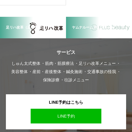
足リハ改革（足の専門）
ヤムナルーム PLUSbeauty
サービス
しゅん太式整体
筋肉・筋膜療法
足リハ改革メニュー
美容整体
産前・産後整体
鍼灸施術
交通事故の怪我
保険診療
往診メニュー
LINE予約はこちら
LINE予約