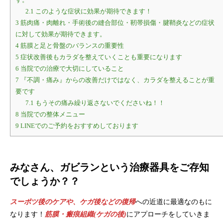
2.1
このような症状に効果が期待できます！
3
筋肉痛・肉離れ・手術後の縫合部位・靭帯損傷・腱鞘炎などの症状
に対して効果が期待できます。
4
筋膜と足と骨盤のバランスの重要性
5
症状改善後もカラダを整えていくことも重要になります
6
当院での治療で大切にしていること
7
『不調・痛み』からの改善だけではなく、カラダを整えることが重
要です
7.1
もうその痛み繰り返さないでくださいね！！
8
当院での整体メニュー
9
LINEでのご予約をおすすめしております
みなさん、ガビランという治療器具をご存知
でしょうか？？
スーポツ後のケアや、ケガ後などの復帰
への近道に最適なのもに
なります！
筋膜・瘢痕組織(ケガの後)
にアプローチをしていきま