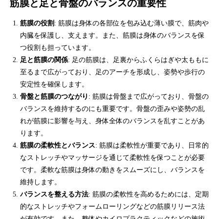
筋膜と足と骨盤のバランスの重要性
筋膜の役割
: 筋膜は身体の各部位を包み込む薄い膜で、筋肉や
内臓を保護し、支えます。また、筋膜は身体のバランスを保
つ役割も担っています。
足と筋膜の関係
: 足の筋膜は、足裏からふくらはぎや太ももに
至るまで広がっており、足のアーチを形成し、姿勢や歩行の
安定性を確保します。
骨盤と筋膜のつながり
: 筋膜は骨盤まで広がっており、骨盤の
バランスを維持するのにも重要です。骨盤の歪みや姿勢の乱
れが筋膜に影響を与え、身体全体のバランスを乱すことがあ
ります。
筋膜の柔軟性とバランス
: 筋膜は柔軟性が重要であり、日常的
なストレッチやマッサージを通じて柔軟性を保つことが必要
です。柔軟な筋膜は身体の動きをスムーズにし、バランスを
維持します。
バランスを整える方法
: 筋膜の柔軟性を高めるためには、定期
的なストレッチやフォームローリングなどの筋膜リリース法
が有効です。また、整体やカイロプラクティックなどの施術